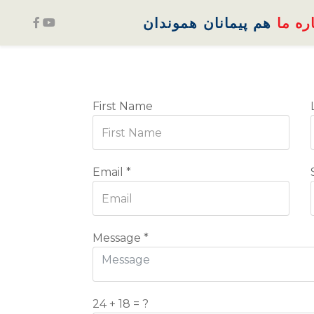
ره ما
هم پیمانان
هموندان
First Name
Email
*
Message
*
24 + 18 = ?