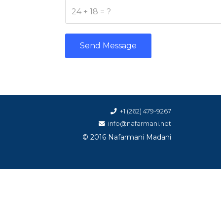
Send Message
+1 (262) 479-9267
info@nafarmani.net
© 2016 Nafarmani Madani