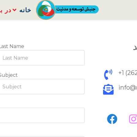
خانه
در با
د
Last Name
+1 (26
Subject
info@
fac